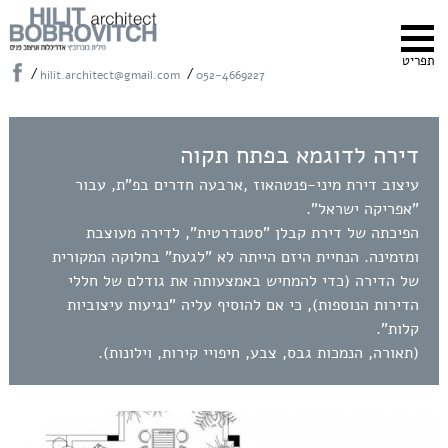
תפריט
/
/
hilit.architect@gmail.com
052-4669227
דירה לדוגמא בפתח תקוה

עיצוב דירת מיני-פנטהאוז ,ארבעה חדרים בפ"ת, עבור 
הפיכתה של דירת קבלן "סטנדרטית", לדירה מעוצבת 
ומזמינה. הנחיית היזם הייתה לא "לגעת" בחלוקה המקורית 
של הדירה (כדי להמחיש באמצעותה את גודלם של חללי 
הדירות הנוספות), כי אם להוסיף עליה "נגיעות עיצוביות 
(תאורה, הנמכות גבס, צבע, חיפויי קירות, וילונות). 
