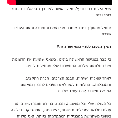
שמי הילית בוברוביץ', חיה באושר לצד בן זוגי אלדד ובנותנו
רומי וליה.
נתחיל מהסוף; ביחד איתכם אני מעצבת ומתכננת את העתיד
שלכם.
ואיך הגענו לסוף המאושר הזה?
כי כבר בפגישה הראשונה בינינו, כשאני שומעת את הרצונות
ואת החלומות שלכם, המחשבות שלי מתחילות לרוץ.
לאחר שאלות ושיחות, הבנת הצרכים, הכרת התקציב
והמגבלות… החלומות לאט לאט הופכים לתכנון מציאותי
המייצג ומשדר את העתיד שלכם.
כל פעולה שלי וכל מחשבה, תכנון, בחירת חומר ועיצוב הם
עולם ומלואו המכילים חדשנות, יצירתיות, ואסתטיקה. וכל זה
כשאני משתמשת בטכניקות המתקדמות ביותר, ואני מלווה